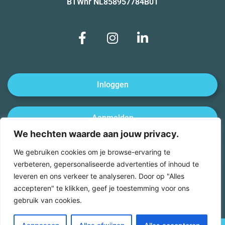
BTWnr NL858957784B01
Inloggen
Aanmelden
We hechten waarde aan jouw privacy.
Afmelden
We gebruiken cookies om je browse-ervaring te
verbeteren, gepersonaliseerde advertenties of inhoud te
leveren en ons verkeer te analyseren. Door op "Alles
Download onze app in de Appstore of Playstore
accepteren" te klikken, geef je toestemming voor ons
gebruik van cookies.