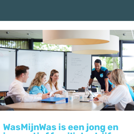
WasMijnWas is een jong en