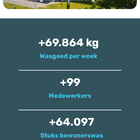
+
70.000
 kg
Wasgoed per week
+
100
Medewerkers
+
65.000
Stuks bewonerswas