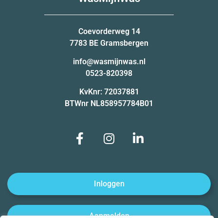
Coevorderweg 14
7783 BE Gramsbergen
info@wasmijnwas.nl
0523-820398
KvKnr: 72037881
BTWnr NL858957784B01
Inloggen
Aanmelden